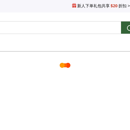
新人下单礼包共享
$20
折扣 >