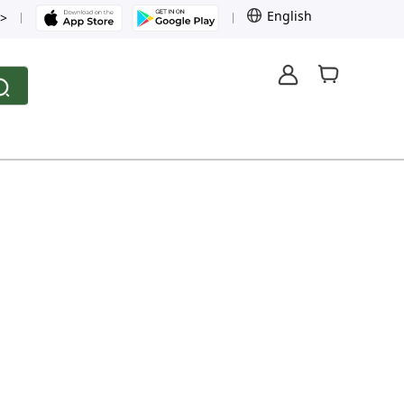
English
>