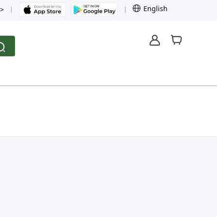
English
>