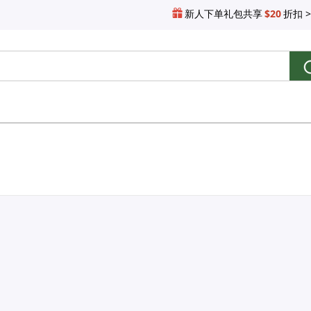
新人下单礼包共享
$20
折扣 >