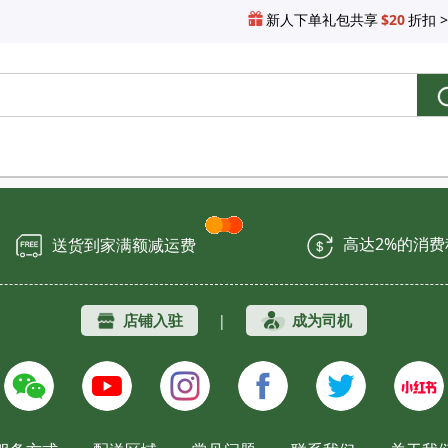
新人下单礼包共享
$20
折扣 >
高达2%的消
送货到家满额减运费
店铺入驻
成为司机
|