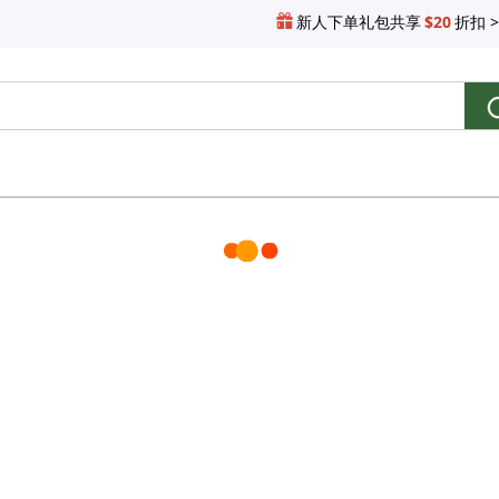
新人下单礼包共享
$20
折扣 >