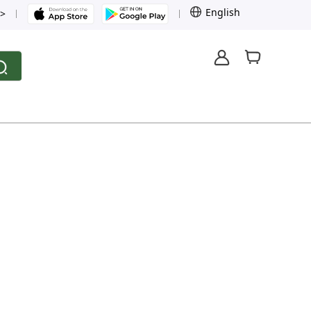
English
>