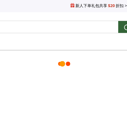
新人下单礼包共享
$20
折扣 >