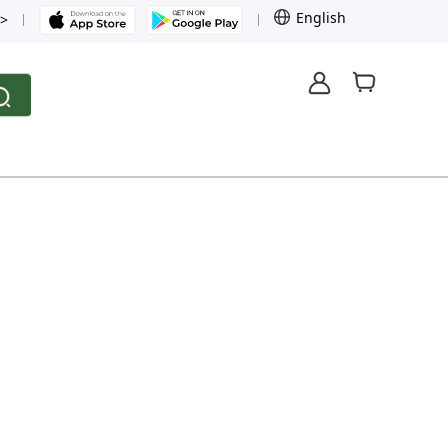
English
>