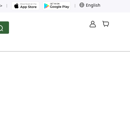
English
>