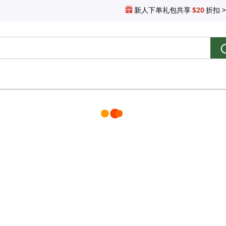
新人下单礼包共享
$20
折扣 >