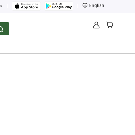
English
>