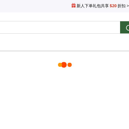
新人下单礼包共享
$20
折扣 >