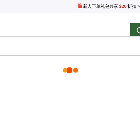
新人下单礼包共享
$20
折扣 >