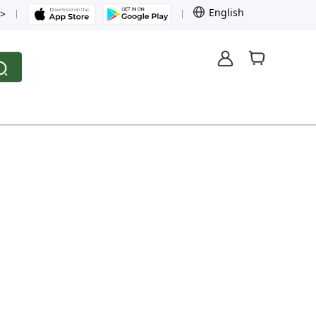
English
>