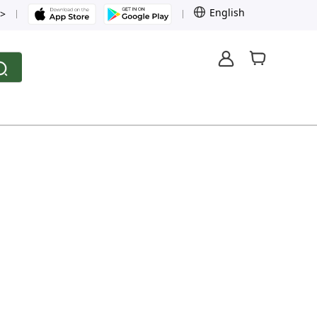
English
>