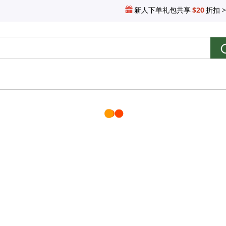
新人下单礼包共享
$20
折扣 >