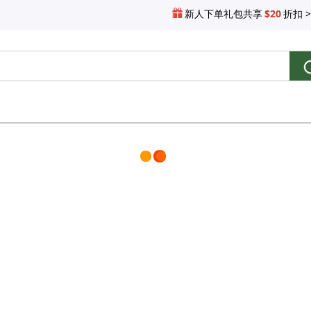
新人下单礼包共享
$20
折扣 >