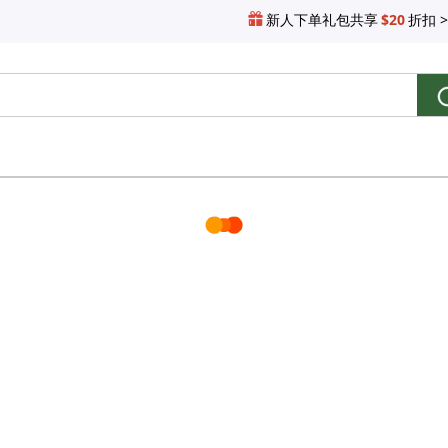
新人下单礼包共享
$20
折扣 >