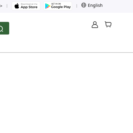
English
>