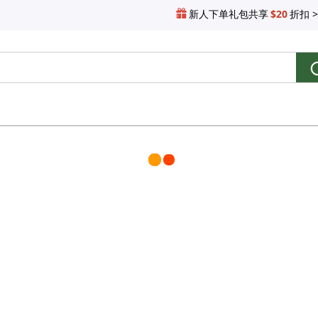
新人下单礼包共享
$20
折扣 >