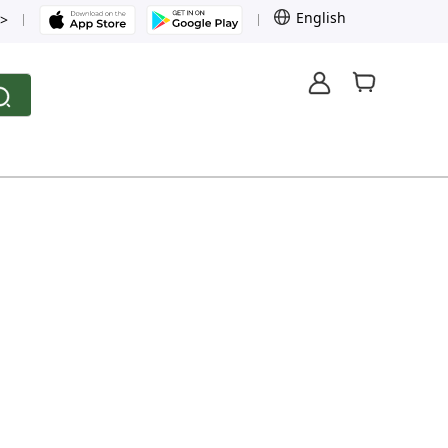
English
>