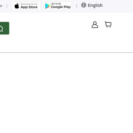
English
>