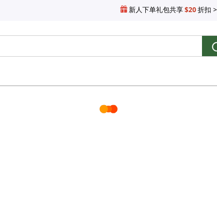
新人下单礼包共享
$20
折扣 >