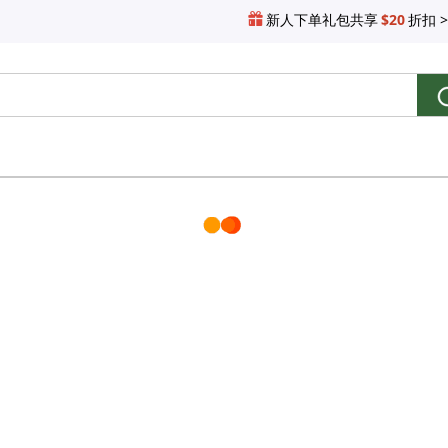
新人下单礼包共享
$20
折扣 >