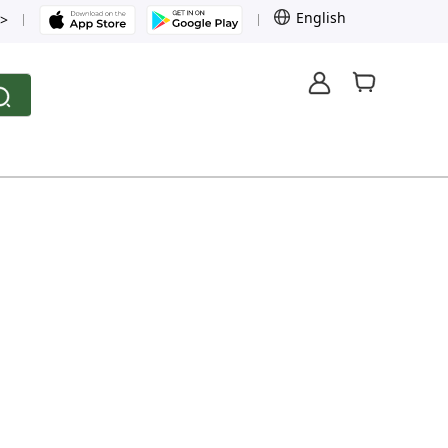
English
>