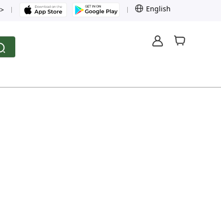
English
>