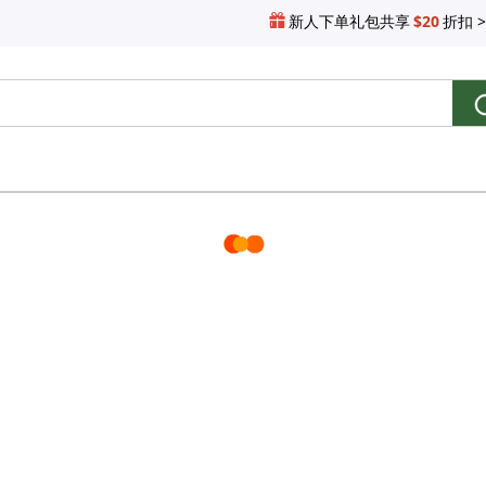
新人下单礼包共享
$20
折扣 >