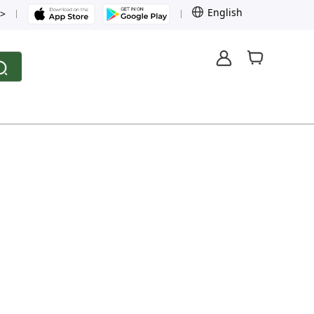
English
>