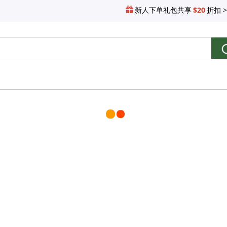
新人下单礼包共享
$20
折扣 >