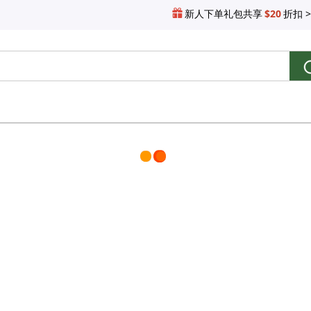
新人下单礼包共享
$20
折扣 >