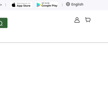
English
>