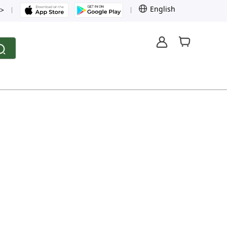
English
>