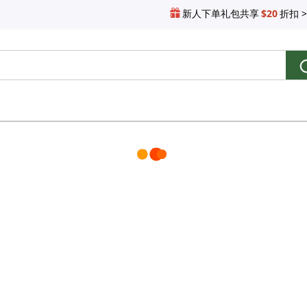
新人下单礼包共享
$20
折扣 >