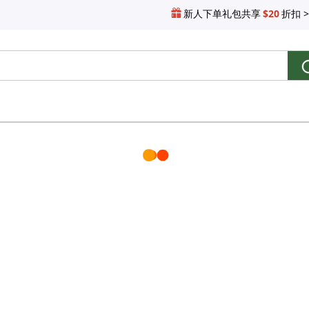
新人下单礼包共享
$20
折扣 >