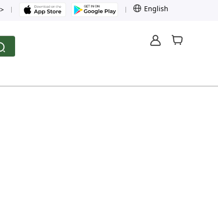
English
>