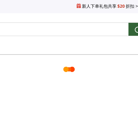
新人下单礼包共享
$20
折扣 >