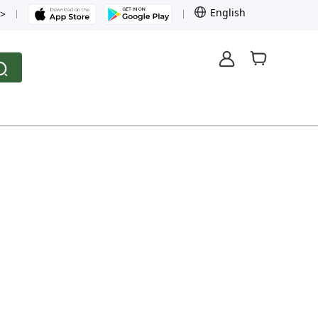
English
>