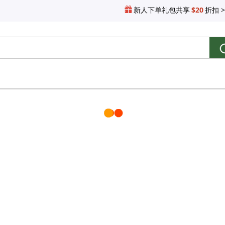
新人下单礼包共享
$20
折扣 >