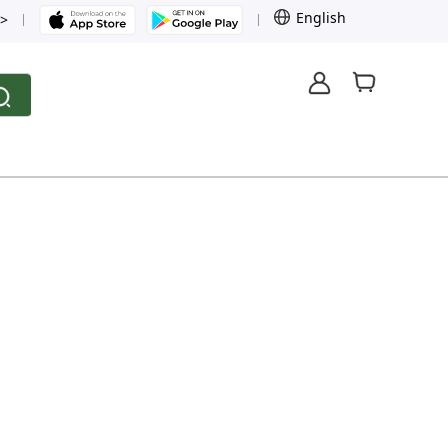
English
>