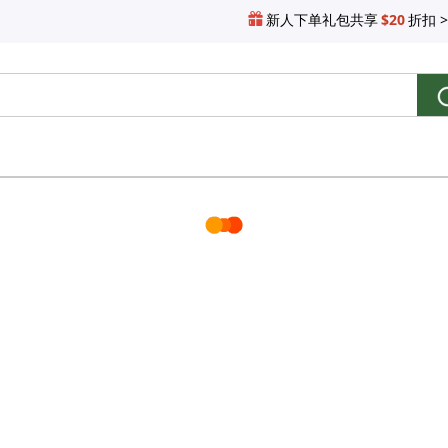
新人下单礼包共享
$20
折扣 >