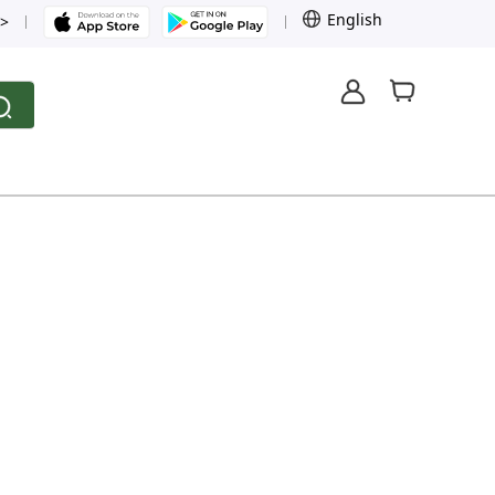
English
>