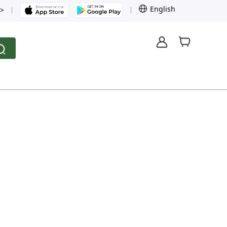
English
>