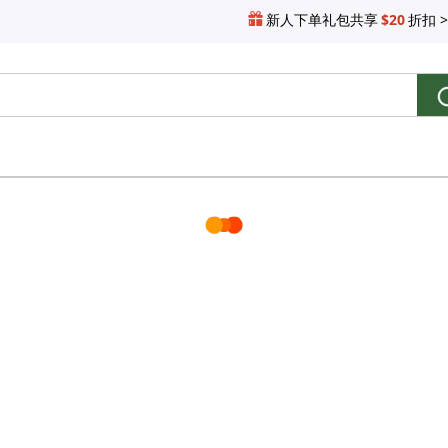
新人下单礼包共享
$20
折扣 >