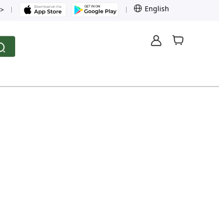
English
>