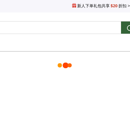
新人下单礼包共享
$20
折扣 >