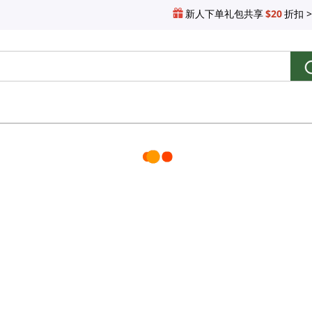
新人下单礼包共享
$20
折扣 >