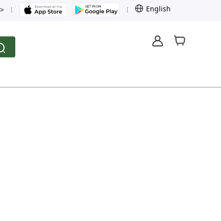
English
>