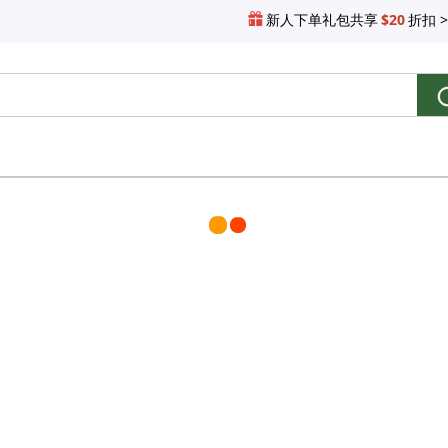
新人下单礼包共享
$20
折扣 >