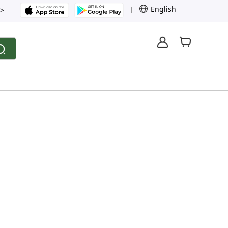
English
>