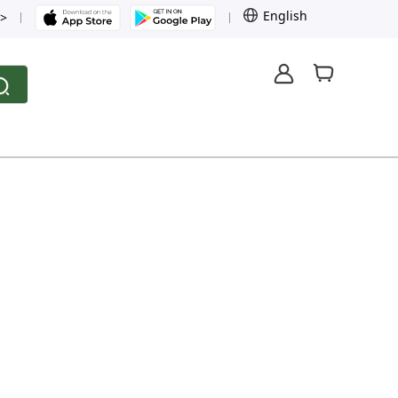
English
>