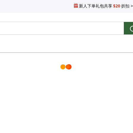
新人下单礼包共享
$20
折扣 >