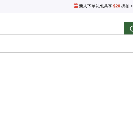
新人下单礼包共享
$20
折扣 >