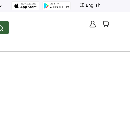
English
>