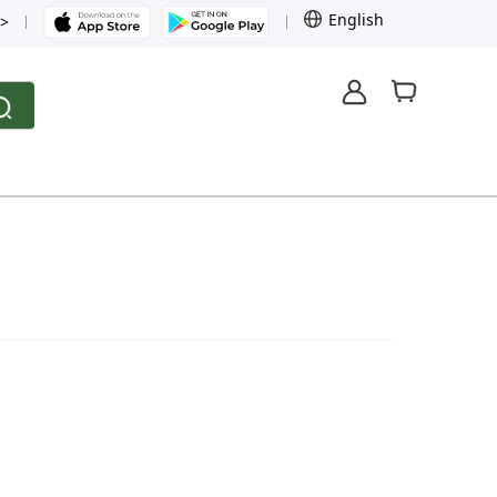
English
>