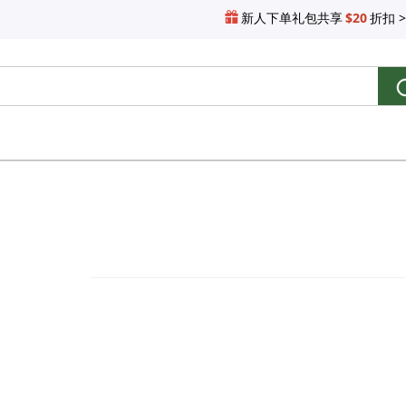
新人下单礼包共享
$20
折扣 >