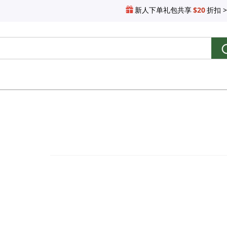
新人下单礼包共享
$20
折扣 >