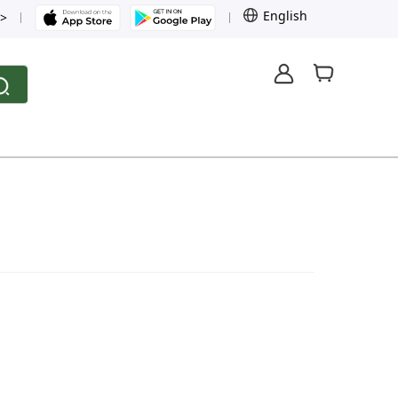
English
>