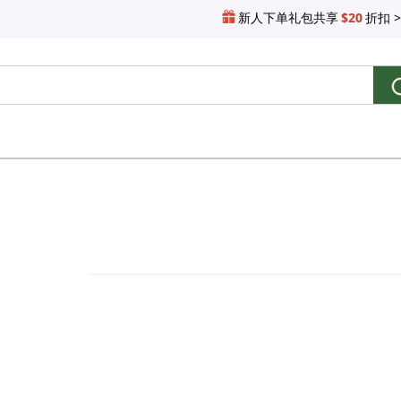
新人下单礼包共享
$20
折扣 >