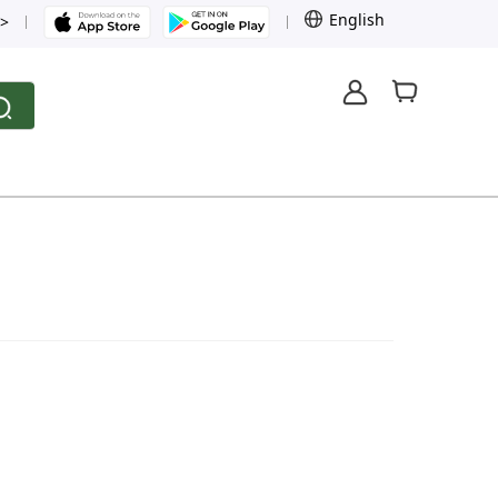
English
>